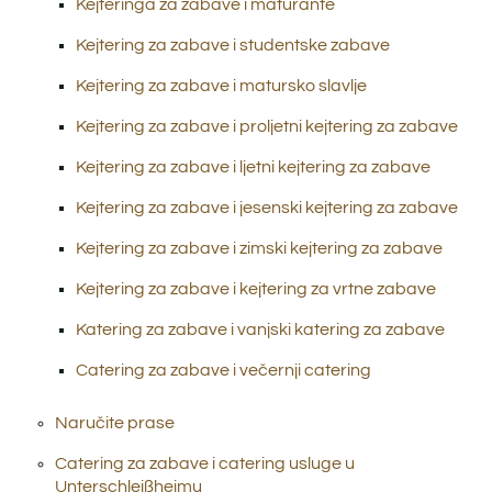
Kejteringa za zabave i maturante
Kejtering za zabave i studentske zabave
Kejtering za zabave i matursko slavlje
Kejtering za zabave i proljetni kejtering za zabave
Kejtering za zabave i ljetni kejtering za zabave
Kejtering za zabave i jesenski kejtering za zabave
Kejtering za zabave i zimski kejtering za zabave
Kejtering za zabave i kejtering za vrtne zabave
Katering za zabave i vanjski katering za zabave
Catering za zabave i večernji catering
Naručite prase
Catering za zabave i catering usluge u
Unterschleißheimu