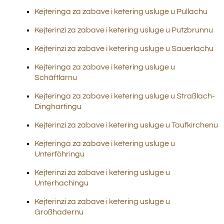
Kejteringa za zabave i ketering usluge u Pullachu
Kejterinzi za zabave i ketering usluge u Putzbrunnu
Kejterinzi za zabave i ketering usluge u Sauerlachu
Kejteringa za zabave i ketering usluge u
Schäftlarnu
Kejteringa za zabave i ketering usluge u Straßlach-
Dinghartingu
Kejterinzi za zabave i ketering usluge u Taufkirchenu
Kejteringa za zabave i ketering usluge u
Unterföhringu
Kejterinzi za zabave i ketering usluge u
Unterhachingu
Kejterinzi za zabave i ketering usluge u
Großhadernu