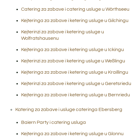
Catering za zabave i catering usluge u Wörthseeu
Kejteringa za zabave i ketering usluge u Gilchingu
Kejterinzi za zabave i ketering usluge u
Wolfratshausenu
Kejteringa za zabave i ketering usluge u Ickingu
Kejterinzi za zabave i ketering usluge u Weßlingu
Kejteringa za zabave i ketering usluge u Kraillingu
Kejterinzi za zabave i ketering usluge u Geretsriedu
Kejteringa za zabave i ketering usluge u Bernriedu
Katering za zabave i usluge cateringa Ebersberg
Baiern Party i catering usluga
Kejteringa za zabave i ketering usluge u Glonnu