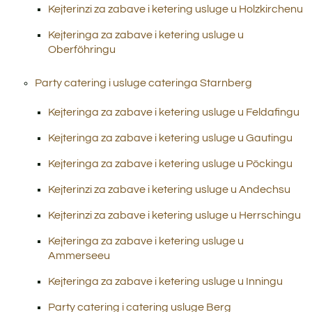
Kejterinzi za zabave i ketering usluge u Holzkirchenu
Kejteringa za zabave i ketering usluge u
Oberföhringu
Party catering i usluge cateringa Starnberg
Kejteringa za zabave i ketering usluge u Feldafingu
Kejteringa za zabave i ketering usluge u Gautingu
Kejteringa za zabave i ketering usluge u Pöckingu
Kejterinzi za zabave i ketering usluge u Andechsu
Kejterinzi za zabave i ketering usluge u Herrschingu
Kejteringa za zabave i ketering usluge u
Ammerseeu
Kejteringa za zabave i ketering usluge u Inningu
Party catering i catering usluge Berg