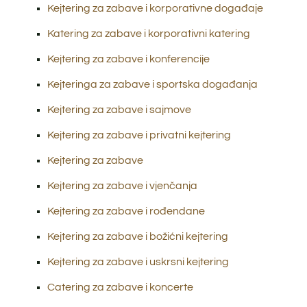
Kejtering za zabave i korporativne događaje
Katering za zabave i korporativni katering
Kejtering za zabave i konferencije
Kejteringa za zabave i sportska događanja
Kejtering za zabave i sajmove
Kejtering za zabave i privatni kejtering
Kejtering za zabave
Kejtering za zabave i vjenčanja
Kejtering za zabave i rođendane
Kejtering za zabave i božićni kejtering
Kejtering za zabave i uskrsni kejtering
Catering za zabave i koncerte