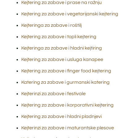
Kejtering za zabave i prase na ražnju
Kejtering za zabave i vegetarijanski kejtering
Kejteringa za zabave i roštilj
Kejtering za zabave i topli kejtering
Kejteringa za zabave i hladni kejtiring
Kejtering za zabave i usluga kanapee
Kejtering za zabave i finger food kejtering
Katering za zabave i gurmanski katering
Kejterinzi za zabave i festivale
Kejtering za zabave i korporativni kejtering
Kejtering za zabave i hladni pladnjevi
Kejterinzi za zabave i maturantske plesove