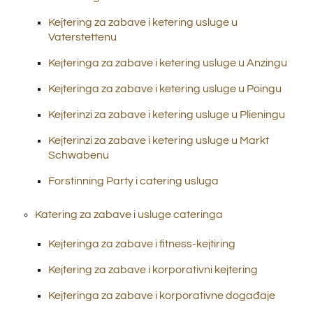
Kejtering za zabave i ketering usluge u
Vaterstettenu
Kejteringa za zabave i ketering usluge u Anzingu
Kejteringa za zabave i ketering usluge u Poingu
Kejterinzi za zabave i ketering usluge u Plieningu
Kejterinzi za zabave i ketering usluge u Markt
Schwabenu
Forstinning Party i catering usluga
Katering za zabave i usluge cateringa
Kejteringa za zabave i fitness-kejtiring
Kejtering za zabave i korporativni kejtering
Kejteringa za zabave i korporativne događaje