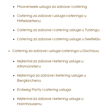
Moorenweis usluga za zabave i catering
Catering za zabave i usluge cateringa u
Mittelstettenu
Catering za zabave i catering usluge u Tutzingu
Catering za zabave i catering usluge u Seefeldu
Catering za zabave i usluge cateringa u Dachauu
Kejterinzi za zabave i ketering usluge u
Altomünsteru
Kejteringa za zabave i ketering usluge u
Bergkirchenu
Erdweg Party i catering usluga
Kejterinzi za zabave i ketering usluge u
Haimhausenu