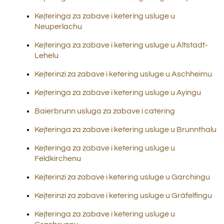
Kejteringa za zabave i ketering usluge u
Neuperlachu
Kejteringa za zabave i ketering usluge u Altstadt-
Lehelu
Kejterinzi za zabave i ketering usluge u Aschheimu
Kejteringa za zabave i ketering usluge u Ayingu
Baierbrunn usluga za zabave i catering
Kejteringa za zabave i ketering usluge u Brunnthalu
Kejteringa za zabave i ketering usluge u
Feldkirchenu
Kejterinzi za zabave i ketering usluge u Garchingu
Kejterinzi za zabave i ketering usluge u Gräfelfingu
Kejteringa za zabave i ketering usluge u