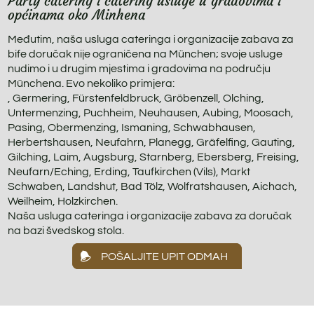
Party catering i catering usluge u gradovima i
općinama oko Minhena
Međutim, naša usluga cateringa i organizacije zabava za
bife doručak nije ograničena na München; svoje usluge
nudimo i u drugim mjestima i gradovima na području
Münchena. Evo nekoliko primjera:
, Germering, Fürstenfeldbruck, Gröbenzell, Olching,
Untermenzing, Puchheim, Neuhausen, Aubing, Moosach,
Pasing, Obermenzing, Ismaning, Schwabhausen,
Herbertshausen, Neufahrn, Planegg, Gräfelfing, Gauting,
Gilching, Laim, Augsburg, Starnberg, Ebersberg, Freising,
Neufarn/Eching, Erding, Taufkirchen (Vils), Markt
Schwaben, Landshut, Bad Tölz, Wolfratshausen, Aichach,
Weilheim, Holzkirchen.
Naša usluga cateringa i organizacije zabava za doručak
na bazi švedskog stola.
POŠALJITE UPIT ODMAH