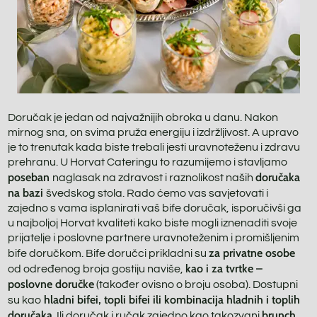
Doručak je jedan od najvažnijih obroka u danu. Nakon
mirnog sna, on svima pruža energiju i izdržljivost. A upravo
je to trenutak kada biste trebali jesti uravnoteženu i zdravu
prehranu. U Horvat Cateringu to razumijemo i stavljamo
poseban
doručaka
naglasak na zdravost i raznolikost naših
na bazi
švedskog stola. Rado ćemo vas savjetovati i
zajedno s vama isplanirati vaš bife doručak, isporučivši ga
u najboljoj Horvat kvaliteti kako biste mogli iznenaditi svoje
prijatelje i poslovne partnere uravnoteženim i promišljenim
za privatne osobe
bife doručkom. Bife doručci prikladni su
kao i za tvrtke –
od određenog broja gostiju naviše,
poslovne doručke
(također ovisno o broju osoba). Dostupni
hladni bifei, topli bifei ili kombinacija hladnih i toplih
su kao
doručaka
brunch
. Ili doručak i ručak zajedno kao takozvani