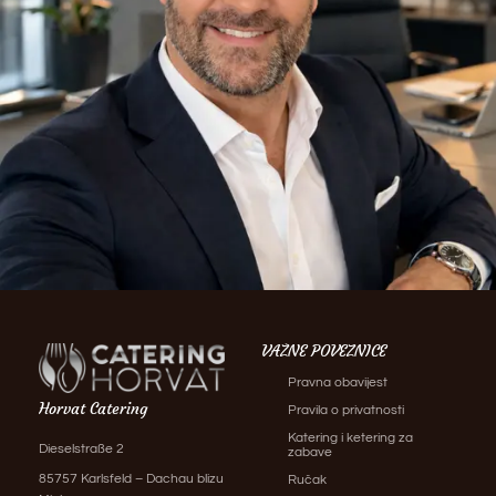
VAŽNE POVEZNICE
Pravna obavijest
Horvat Catering
Pravila o privatnosti
Katering i ketering za
Dieselstraße 2
zabave
85757 Karlsfeld – Dachau blizu
Ručak