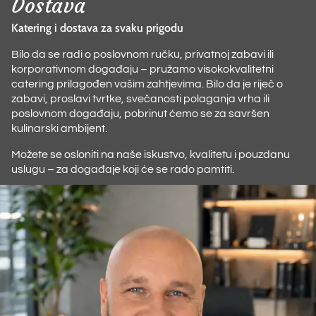
Dostava
Rošt
Katering i dostava za svaku prigodu
ba
buf
Bilo da se radi o poslovnom ručku, privatnoj zabavi ili
korporativnom događaju – pružamo visokokvalitetni
Naj
catering prilagođen vašim zahtjevima. Bilo da je riječ o
bife
zabavi, proslavi tvrtke, svečanosti polaganja vrha ili
poslovnom događaju, pobrinut ćemo se za savršen
Rus
kulinarski ambijent.
Ro
Možete se osloniti na naše iskustvo, kvalitetu i pouzdanu
bif
uslugu – za događaje koji će se rado pamtiti.
Fit
Pri