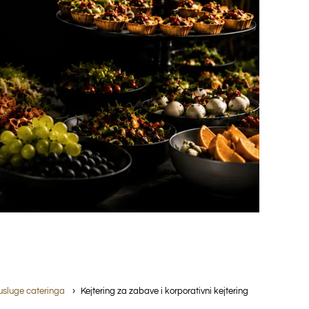
 usluge cateringa
Kejtering za zabave i korporativni kejtering