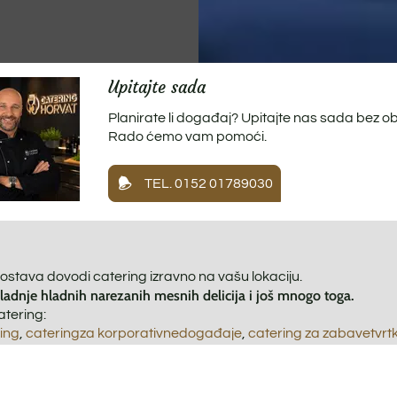
Upitajte sada
Planirate li događaj? Upitajte nas sada bez o
Rado ćemo vam pomoći.
TEL. 0152 01789030
ostava dovodi catering izravno na vašu lokaciju.
pladnje hladnih narezanih mesnih delicija i još mnogo toga.
atering:
ring
,
catering
za korporativne
događaje
,
catering za zabave
tvrtk
ring
,
catering za zabave
,
catering za vjenčanja
,
catering za ro
ering
,
BBQ catering
,
topli catering
,
hladni catering
,
kanape cate
uralj,
zabava za maturante
,
studentska zabava
,
školska zaba