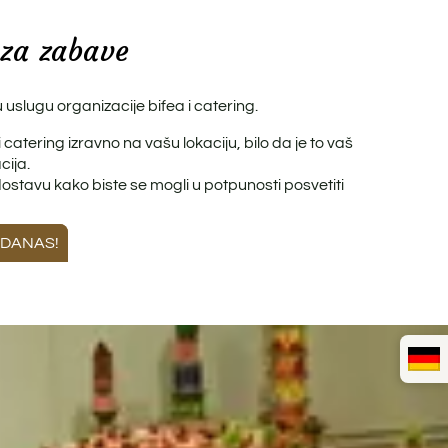
a za zabave
uslugu organizacije bifea i catering.
atering izravno na vašu lokaciju, bilo da je to vaš
cija.
stavu kako biste se mogli u potpunosti posvetiti
 DANAS!