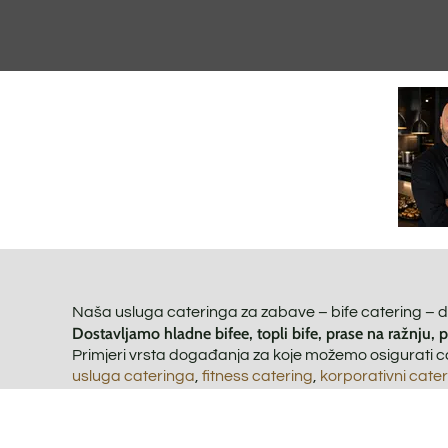
Naša usluga cateringa za zabave – bife catering – d
Dostavljamo hladne bifee, topli bife, prase na ražnju, 
Primjeri vrsta događanja za koje možemo osigurati c
usluga cateringa
,
fitness catering
,
korporativni cate
sportski catering
,
catering za sajmove
,
privatni cate
za koncerte
,
catering s prasićem
,
vegetarijanski cat
festivalni catering
,
bife catering
,
hladni pladnjevi
,
mat