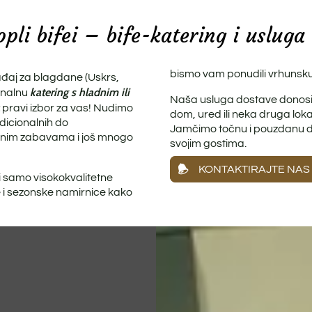
opli bifei – bife-katering i uslug
bismo vam ponudili vrhunsku 
gađaj za blagdane (Uskrs,
katering s hladnim ili
ionalnu
Naša usluga dostave donosi c
pravi izbor za vas! Nudimo
dom, ured ili neka druga loka
radicionalnih do
Jamčimo točnu i pouzdanu do
atnim zabavama i još mnogo
svojim gostima.
KONTAKTIRAJTE NAS
i samo visokokvalitetne
 i sezonske namirnice kako