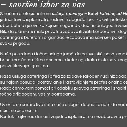
– savršen izbor za vas
usluga cateringa –
Bufet
katering od H
S našom profesionalnom
jednostavno isplanirati proslavu ili događaj bez ikakvih potešk
izbor bufeta i jelovnika koji se mogu individualno prilagoditi va
Bilo da planirate malu privatnu zabavu ili veliki korporativni d
cateringa s bufetom i organizacije zabava ima savršen paket i
svaku prigodu.
Naša pouzdana i točna usluga jamči da će sve stići na vrijeme 
brinuti ni o čemu. Mi se brinemo o keteringu kako biste se vi mog
posvetiti svojim gostima.
Naša usluga cateringa i bifea za zabave također nudi niz dodat
su najam posuđa, postavljanje i rastavljanje te profesionalno os
Rado ćemo vam pomoći pri odabiru pravog cateringa i izraditi
točno prilagođenu vašim potrebama.
Uvjerite se sami u kvalitetu naše usluge i dopustite nam da vaš
učinimo uspješnim.
Kontaktirajte nas danas i zajedno isplanirajmo nezaboravnu pr