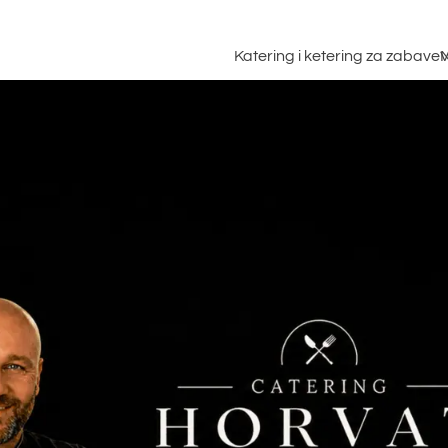
Katering i ketering za zabave
N
ak na bazi švedskog
Mesnica Horva
P
Tradicija susr
evi s prženim
B
Bavarske i ba
ajima
d
d
specijalitete
 od prasića na
b
ju
K
s
ni bife
n
s
 na svečanosti
p
anja posljednjeg
z
na
ki specijalitetni bifei
ni bife
et bife