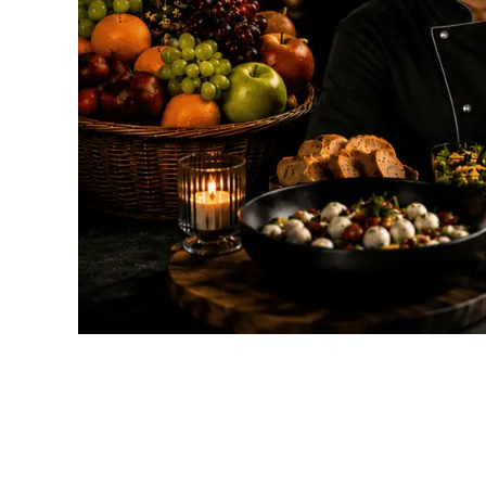
Fitness bife
Vegeta
Privatni bife
Ideje 