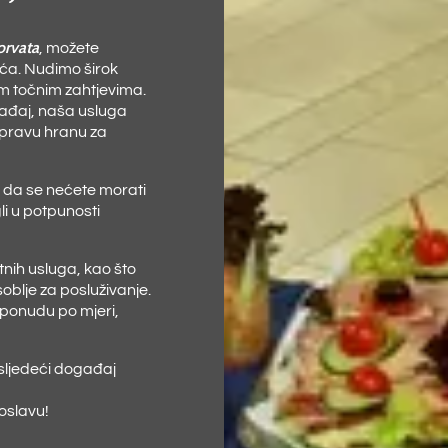
orvata
, možete
oća. Nudimo širok
šim točnim zahtjevima.
ogađaj, naša usluga
 pravu hranu za
i da se nećete morati
li u potpunosti
nih usluga, kao što
oblje za posluživanje.
 ponudu po mjeri,
 sljedeći događaj
oslavu!