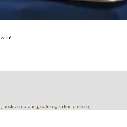
bveza!
i
,
poslovni catering
,
catering za konferencije
,
đendane
,
božićni catering
,
uskrsni catering
,
catering
ring
,
finger food catering
,
gurmanski catering
,
va
,
proljetna zabava
,
ljetna zabava
,
jesenska