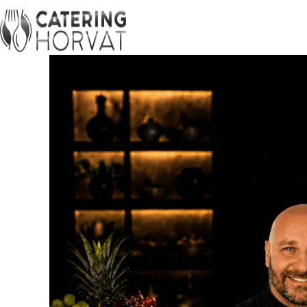
Doruč
Početni bife
Besplatna dostava
stola
Poslovi
Hladni bife
Pladnj
zalog
Topli bife
Bufet
dojen
Ručak na bifeu
Poslov
Roštilj i barbeku buffet -
Bufet
BBQ
polag
kame
Najprodavaniji bifei
Sezons
Rustikalni bife
Vjenča
Rođendanski bife
Gourm