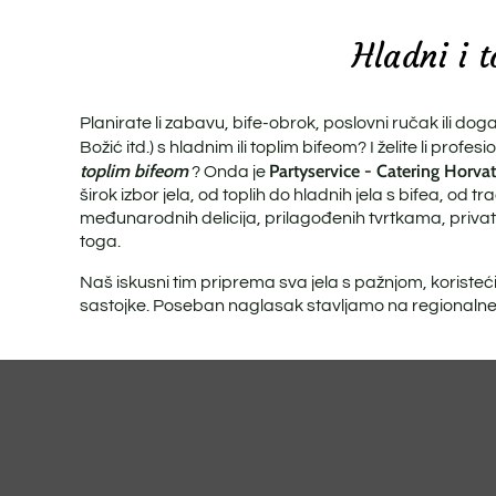
Hladni i t
Planirate li zabavu, bife-obrok, poslovni ručak ili do
Božić itd.) s hladnim ili toplim bifeom? I želite li profes
toplim bifeom
Partyservice - Catering Horvat
? Onda je
širok izbor jela, od toplih do hladnih jela s bifea, od t
međunarodnih delicija, prilagođenih tvrtkama, priv
toga.
Naš iskusni tim priprema sva jela s pažnjom, koristeć
sastojke. Poseban naglasak stavljamo na regionalne