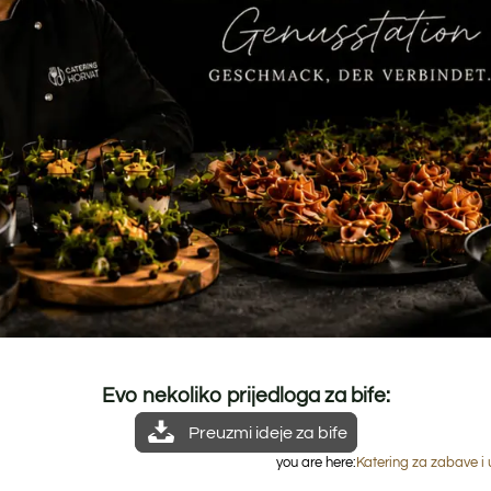
rijanski bife
za bife
Evo nekoliko prijedloga za bife:
Preuzmi ideje za bife
you are here:
Katering za zabave i