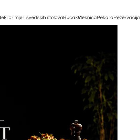
eki primjeri švedskih stolova
Ručak
Mesnica
Pekara
Rezervacija
t
rimjeri bifea
eće okus
ilo da se radi o obiteljskoj proslavi,
lkanske
ruženju s prijateljima ili korporativnom
ogađaju – nudimo širok izbor hladnih
ufeta i predjela.
ako bismo vam dali početnu ideju,
astavili smo kratki cjenovnik s
ekoliko primjera. Naši bifei uvijek su
vježe pripremljeni i mogu se
rilagoditi vašim specifičnim
ahtjevima.