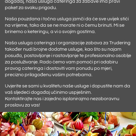
događaj, naša usluga cateringa za zabave ima pravi
paket za svaku prigodu.
Naša pouzdana i točna usluga jamči da će sve uvijek stići
na vrijeme, tako da se ne morate ni o čemu brinuti. Mi se
brinemo o keteringu, a vi o svojim gostima.
Naša usluga cateringa i organizacije zabava za Trudering
također nudi brojne dodatne usluge, kao što su najam
posuđa, postavljanje i rastavljanje te profesionalno osoblje
za posluživanje. Rado ćemo vam pomoći pri odabiru
pravog cateringa i dostaviti vam ponudu po mjeri,
precizno prilagođenu vašim potrebama.
Uvjerite se sami u kvalitetu naše usluge i dopustite nam da
vaš sljedeći događaj učinimo uspješnim.
Kontaktirajte nas i zajedno isplanirajmo nezaboravnu
proslavu za vas!