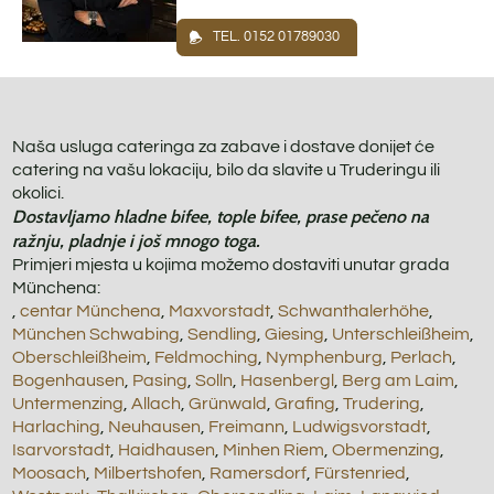
TEL. 0152 01789030
Naša usluga cateringa za zabave i dostave donijet će
catering na vašu lokaciju, bilo da slavite u Truderingu ili
okolici.
Dostavljamo hladne bifee, tople bifee, prase pečeno na
ražnju, pladnje i još mnogo toga.
Primjeri mjesta u kojima možemo dostaviti unutar grada
Münchena:
,
centar Münchena
,
Maxvorstadt
,
Schwanthalerhöhe
,
München Schwabing
,
Sendling
,
Giesing
,
Unterschleißheim
,
Oberschleißheim
,
Feldmoching
,
Nymphenburg
,
Perlach
,
Bogenhausen
,
Pasing
,
Solln
,
Hasenbergl
,
Berg am Laim
,
Untermenzing
,
Allach
,
Grünwald
,
Grafing
,
Trudering
,
Harlaching
,
Neuhausen
,
Freimann
,
Ludwigsvorstadt
,
Isarvorstadt
,
Haidhausen
,
Minhen Riem
,
Obermenzing
,
Moosach
,
Milbertshofen
,
Ramersdorf
,
Fürstenried
,