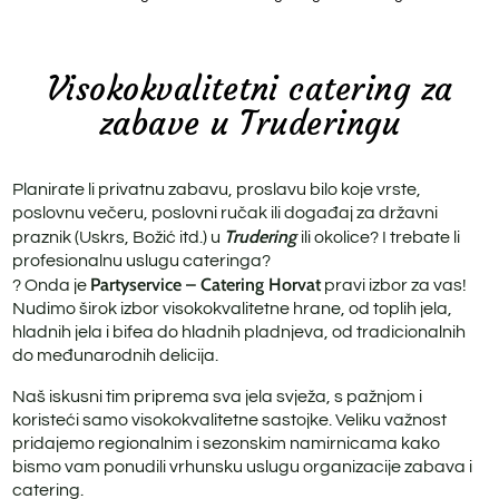
Rošt
ba
buf
Visokokvalitetni catering za
zabave u Truderingu
Naj
bife
Planirate li privatnu zabavu, proslavu bilo koje vrste,
Rus
poslovnu večeru, poslovni ručak ili događaj za državni
Trudering
Ro
praznik (Uskrs, Božić itd.) u
ili okolice? I trebate li
bif
profesionalnu uslugu cateringa?
Partyservice – Catering Horvat
? Onda je
pravi izbor za vas!
Fit
Nudimo širok izbor visokokvalitetne hrane, od toplih jela,
hladnih jela i bifea do hladnih pladnjeva, od tradicionalnih
Pri
do međunarodnih delicija.
Naš iskusni tim priprema sva jela svježa, s pažnjom i
koristeći samo visokokvalitetne sastojke. Veliku važnost
pridajemo regionalnim i sezonskim namirnicama kako
bismo vam ponudili vrhunsku uslugu organizacije zabava i
catering.