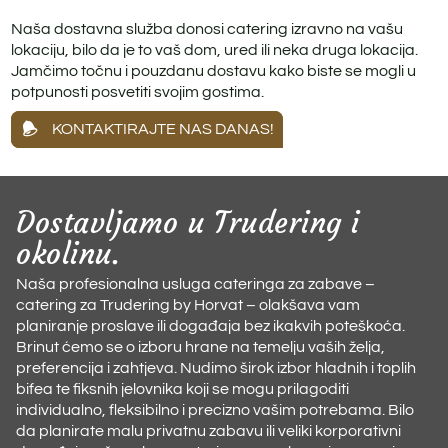
Naša dostavna služba donosi catering izravno na vašu
lokaciju, bilo da je to vaš dom, ured ili neka druga lokacija.
Jamčimo točnu i pouzdanu dostavu kako biste se mogli u
potpunosti posvetiti svojim gostima.
KONTAKTIRAJTE NAS DANAS!
Dostavljamo u Trudering i
okolinu.
Naša profesionalna usluga cateringa za zabave –
catering za Trudering by Horvat – olakšava vam
planiranje proslave ili događaja bez ikakvih poteškoća.
Brinut ćemo se o izboru hrane na temelju vaših želja,
preferencija i zahtjeva. Nudimo širok izbor hladnih i toplih
bifea te fiksnih jelovnika koji se mogu prilagoditi
individualno, fleksibilno i precizno vašim potrebama. Bilo
da planirate malu privatnu zabavu ili veliki korporativni