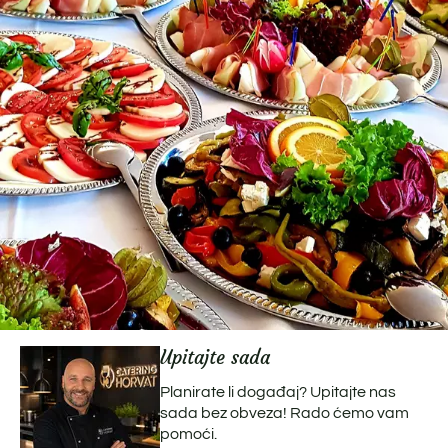
Upitajte sada
Planirate li događaj? Upitajte nas
sada bez obveza! Rado ćemo vam
pomoći.