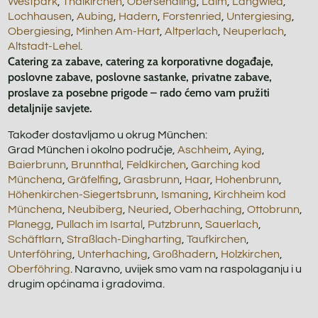
Westpark
,
Thalkirchen
,
Obersendling
,
Laim
,
Langwied
,
Lochhausen
,
Aubing
,
Hadern
,
Forstenried
,
Untergiesing
,
Obergiesing
,
Minhen Am-Hart
,
Altperlach
,
Neuperlach
,
Altstadt-Lehel
.
Catering za zabave, catering za korporativne događaje,
poslovne zabave, poslovne sastanke, privatne zabave,
proslave za posebne prigode – rado ćemo vam pružiti
detaljnije savjete.
Također dostavljamo u okrug München:
Grad München i okolno područje,
Aschheim
,
Aying
,
Baierbrunn
,
Brunnthal
,
Feldkirchen
,
Garching kod
Münchena
,
Gräfelfing
,
Grasbrunn
,
Haar
,
Hohenbrunn
,
Höhenkirchen-Siegertsbrunn
,
Ismaning
,
Kirchheim kod
Münchena
,
Neubiberg
,
Neuried
,
Oberhaching
,
Ottobrunn
,
Planegg
,
Pullach im Isartal
,
Putzbrunn
,
Sauerlach
,
Schäftlarn
,
Straßlach-Dingharting
,
Taufkirchen
,
Unterföhring
,
Unterhaching
,
Großhadern
,
Holzkirchen
,
Oberföhring
. Naravno, uvijek smo vam na raspolaganju i u
drugim općinama i gradovima.